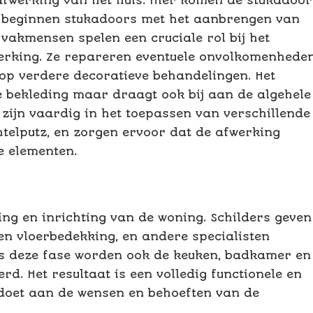
afwerking van het huis. Hier komen de stukadoor
d, beginnen stukadoors met het aanbrengen van
vakmensen spelen een cruciale rol bij het
werking. Ze repareren eventuele onvolkomenhede
op verdere decoratieve behandelingen. Het
le bekleding maar draagt ook bij aan de algehele
s zijn vaardig in het toepassen van verschillende
chtelputz, en zorgen ervoor dat de afwerking
e elementen.
ing en inrichting van de woning. Schilders geven
en vloerbedekking, en andere specialisten
ens deze fase worden ook de keuken, badkamer en
d. Het resultaat is een volledig functionele en
ldoet aan de wensen en behoeften van de