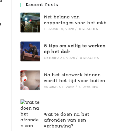
s
Recent Posts
Het belang van
rapportages voor het mkb
n
FEBRUARI 6, 2026
/
0 REACTIES
5 tips om veilig te werken
op het dak
OKTOBER 31, 2025
/
0 REACTIES
Na het stucwerk binnen
wordt het tijd voor buiten
AUGUSTUS 1, 2025
/
0 REACTIES
Wat te doen na het
afronden van een
verbouwing?